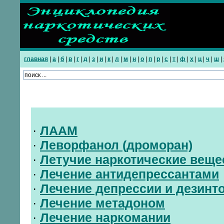
главная
|
а
|
б
|
в
|
г
|
д
|
з
|
и
|
к
|
л
|
м
|
н
|
о
|
п
|
р
|
с
|
т
|
ф
|
х
|
ц
|
ч
|
ш
|
·
ЛААМ
·
Леворфанол (дроморан)
·
Летучие наркотические веще
·
Лечение антидепрессантами
·
Лечение депрессии и дезинт
·
Лечение метадоном
·
Лечение наркомании