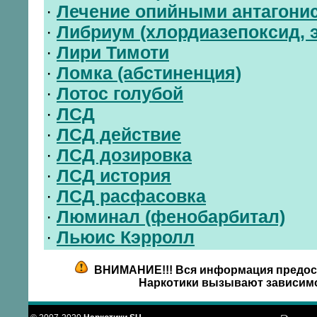
·
Лечение опийными антагони
·
Либриум (хлордиазепоксид, 
·
Лири Тимоти
·
Ломка (абстиненция)
·
Лотос голубой
·
ЛСД
·
ЛСД действие
·
ЛСД дозировка
·
ЛСД история
·
ЛСД расфасовка
·
Люминал (фенобарбитал)
·
Льюис Кэрролл
ВНИМАНИЕ!!! Вся информация предост
Наркотики вызывают зависимо