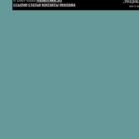
Энцик
© 2007-2020
Наркотики.SU
ссылки
статьи
контакты
реклама
все о н